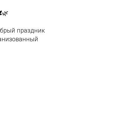
🌿
добрый праздник
ганизованный