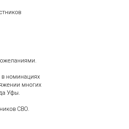
стников
пожеланиями.
к в номинациях
тяжении многих
да Уфы.
ников СВО.