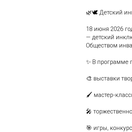
🌿🕊 Детский и
18 июня 2026 го
— детский инкл
Обществом инва
✨ В программе 
🎨 выставки тво
🖌 мастер-клас
🎤 торжественн
🎯 игры, конкур