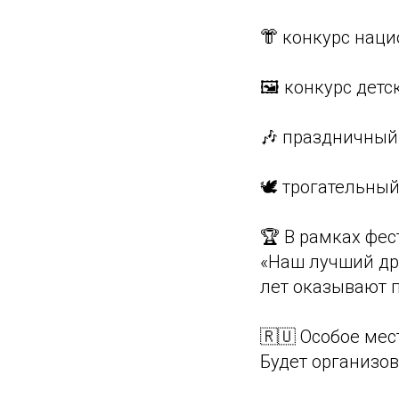
👘 конкурс нац
🖼 конкурс детс
🎶 праздничный
🕊 трогательны
🏆 В рамках фес
«Наш лучший др
лет оказывают 
🇷🇺 Особое мес
Будет организо