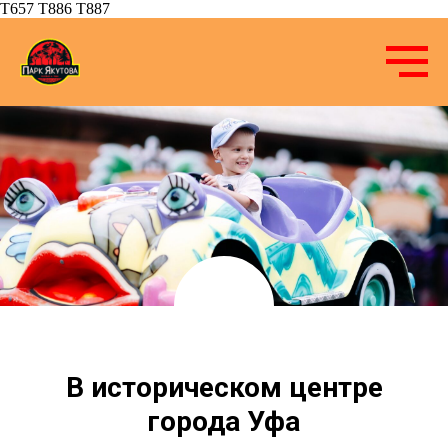
Т657 Т886 Т887
В историческом центре
города Уфа